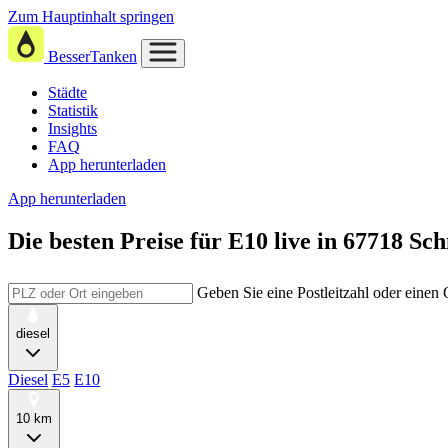
Zum Hauptinhalt springen
BesserTanken
Städte
Statistik
Insights
FAQ
App herunterladen
App herunterladen
Die besten Preise für E10
live in
67718 Sc
Geben Sie eine Postleitzahl oder einen
diesel
Diesel
E5
E10
10 km