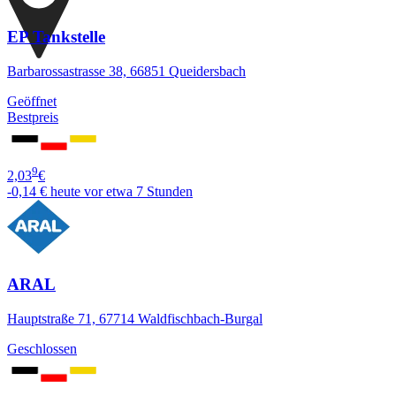
EP Tankstelle
Barbarossastrasse 38, 66851 Queidersbach
Geöffnet
Bestpreis
9
2,03
€
-0,14 €
heute vor etwa 7 Stunden
ARAL
Hauptstraße 71, 67714 Waldfischbach-Burgal
Geschlossen