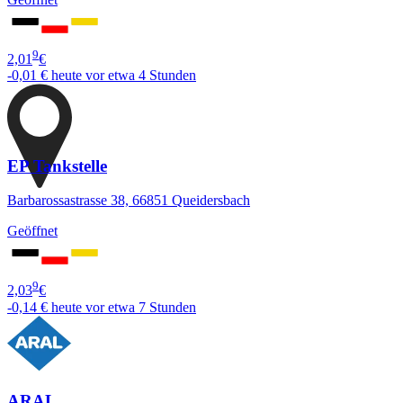
9
2,01
€
-0,01 €
heute vor etwa 4 Stunden
EP Tankstelle
Barbarossastrasse 38, 66851 Queidersbach
Geöffnet
9
2,03
€
-0,14 €
heute vor etwa 7 Stunden
ARAL