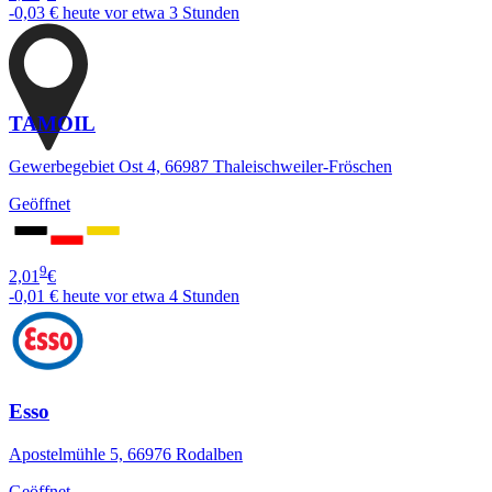
-0,03 €
heute vor etwa 3 Stunden
TAMOIL
Gewerbegebiet Ost 4, 66987 Thaleischweiler-Fröschen
Geöffnet
9
2,01
€
-0,01 €
heute vor etwa 4 Stunden
Esso
Apostelmühle 5, 66976 Rodalben
Geöffnet