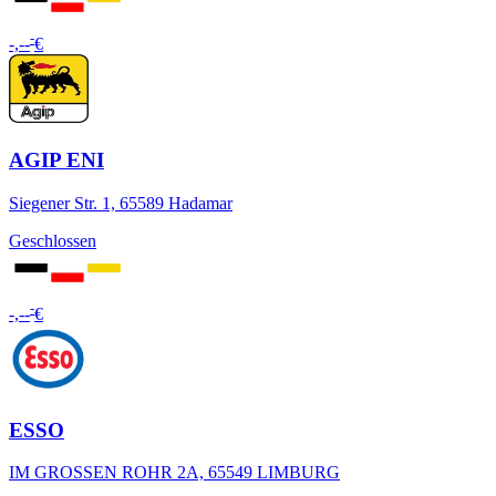
-
-,--
€
AGIP ENI
Siegener Str. 1, 65589 Hadamar
Geschlossen
-
-,--
€
ESSO
IM GROSSEN ROHR 2A, 65549 LIMBURG