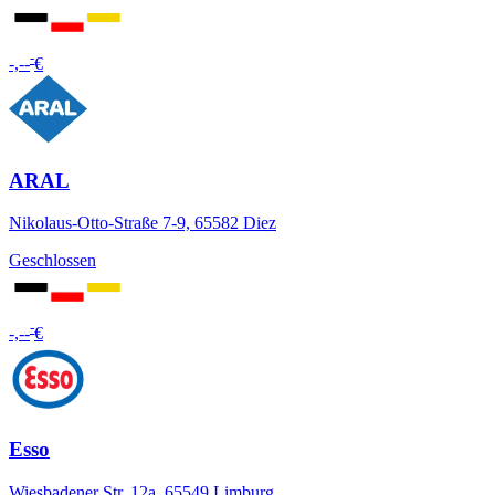
-
-,--
€
ARAL
Nikolaus-Otto-Straße 7-9, 65582 Diez
Geschlossen
-
-,--
€
Esso
Wiesbadener Str. 12a, 65549 Limburg