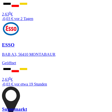
9
2,63
€
-0,03 €
vor 2 Tagen
ESSO
BAB A3, 56410 MONTABAUR
Geöffnet
9
2,63
€
-0,03 €
vor etwa 19 Stunden
Supermarkt