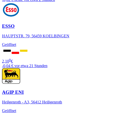
ESSO
HAUPTSTR. 79, 56459 KOELBINGEN
Geöffnet
9
2,10
€
-0,04 €
vor etwa 21 Stunden
AGIP ENI
Heilgenroth - A3, 56412 Heiligenroth
Geöffnet