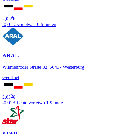
9
2,03
€
-0,01 €
vor etwa 19 Stunden
ARAL
Willmenroder Straße 32, 56457 Westerburg
Geöffnet
9
2,03
€
-0,01 €
heute vor etwa 1 Stunde
STAR