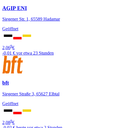
AGIP ENI
Siegener Str. 1, 65589 Hadamar
Geöffnet
9
2,06
€
-0,01 €
vor etwa 23 Stunden
bft
Siegener Straße 3, 65627 Elbtal
Geöffnet
9
2,08
€
-0,02 €
heute vor etwa 2 Stunden