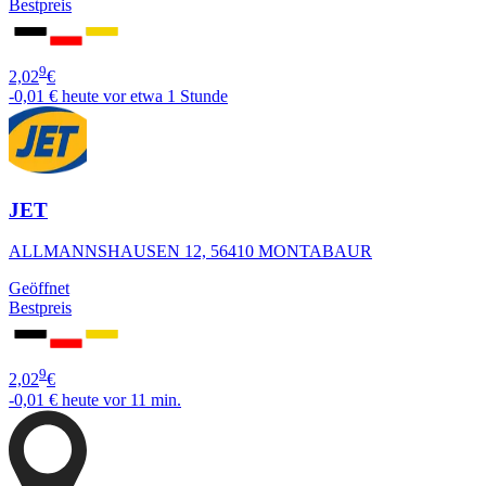
Bestpreis
9
2,02
€
-0,01 €
heute vor etwa 1 Stunde
JET
ALLMANNSHAUSEN 12, 56410 MONTABAUR
Geöffnet
Bestpreis
9
2,02
€
-0,01 €
heute vor 11 min.