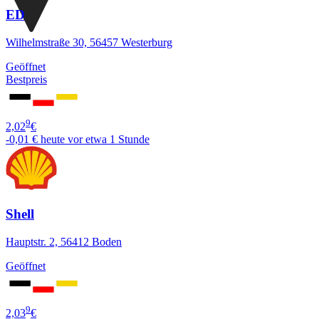
ED
Wilhelmstraße 30, 56457 Westerburg
Geöffnet
Bestpreis
9
2,02
€
-0,01 €
heute vor etwa 1 Stunde
Shell
Hauptstr. 2, 56412 Boden
Geöffnet
9
2,03
€