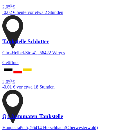
9
2,05
€
-0,02 €
heute vor etwa 2 Stunden
Tankstelle Schlotter
Chr.-Heibel-Str. 41, 56422 Wirges
Geöffnet
9
2,05
€
-0,01 €
vor etwa 18 Stunden
Q1 Automaten-Tankstelle
Hauptstraße 5, 56414 Herschbach(Oberwesterwald)