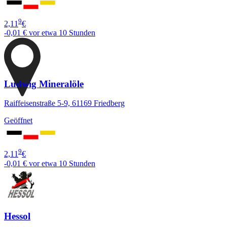
9
2,11
€
-0,01 €
vor etwa 10 Stunden
Ludwig Mineralöle
Raiffeisenstraße 5-9, 61169 Friedberg
Geöffnet
9
2,11
€
-0,01 €
vor etwa 10 Stunden
Hessol