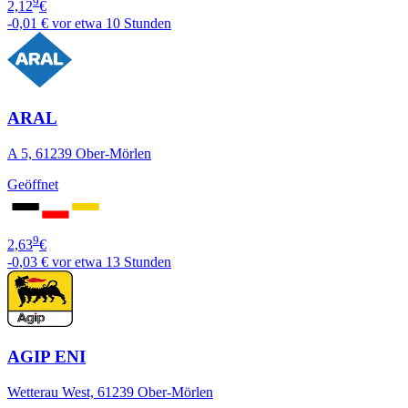
9
2,12
€
-0,01 €
vor etwa 10 Stunden
ARAL
A 5, 61239 Ober-Mörlen
Geöffnet
9
2,63
€
-0,03 €
vor etwa 13 Stunden
AGIP ENI
Wetterau West, 61239 Ober-Mörlen