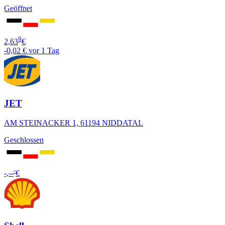
Geöffnet
9
2,63
€
-0,02 €
vor 1 Tag
JET
AM STEINACKER 1, 61194 NIDDATAL
Geschlossen
-
-,--
€