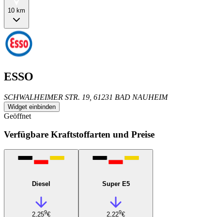
10 km
ESSO
SCHWALHEIMER STR. 19, 61231 BAD NAUHEIM
Widget einbinden
Geöffnet
Verfügbare Kraftstoffarten und Preise
Diesel
Super E5
9
9
2,25
€
2,22
€