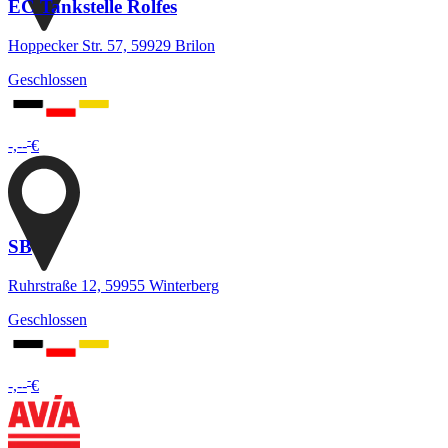
EC Tankstelle Rolfes
Hoppecker Str. 57, 59929 Brilon
Geschlossen
-
-,--
€
SB
Ruhrstraße 12, 59955 Winterberg
Geschlossen
-
-,--
€