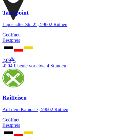
Tankpoint
Lippstädter Str. 25, 59602 Rüthen
Geöffnet
Bestpreis
9
2,09
€
-0,04 €
heute vor etwa 4 Stunden
Raiffeisen
Auf dem Kamp 17, 59602 Rüthen
Geöffnet
Bestpreis