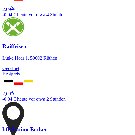
9
2,09
€
-0,04 €
heute vor etwa 4 Stunden
Raiffeisen
Lütke Haar 1, 59602 Rüthen
Geöffnet
Bestpreis
9
2,09
€
-0,04 €
heute vor etwa 2 Stunden
bft Station Becker