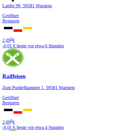
Lanfer 99, 59581 Warstein
Geöffnet
Bestpreis
9
2,09
€
-0,01 €
heute vor etwa 6 Stunden
Raiffeisen
Zum Puddelhammer 1, 59581 Warstein
Geöffnet
Bestpreis
9
2,09
€
-0,01 €
heute vor etwa 4 Stunden