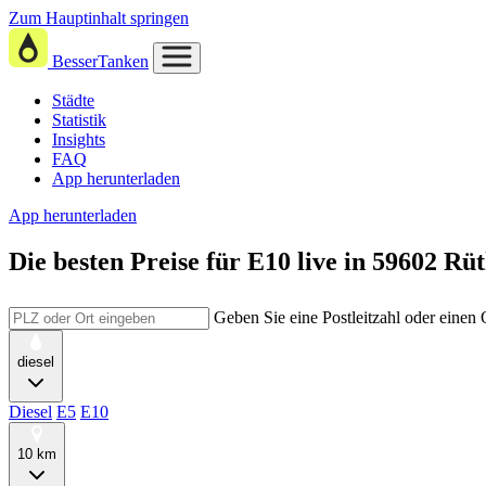
Zum Hauptinhalt springen
BesserTanken
Städte
Statistik
Insights
FAQ
App herunterladen
App herunterladen
Die besten Preise für E10
live in
59602 Rü
Geben Sie eine Postleitzahl oder einen
diesel
Diesel
E5
E10
10 km