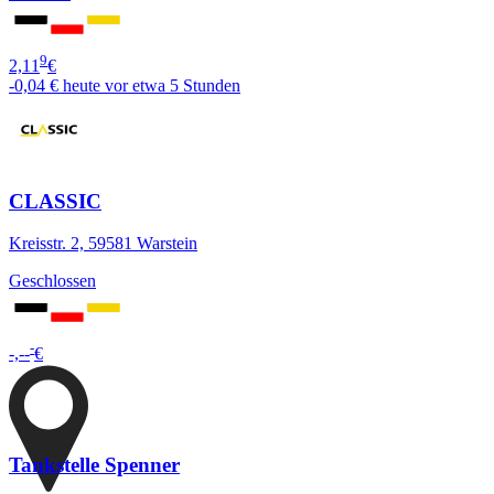
9
2,11
€
-0,04 €
heute vor etwa 5 Stunden
CLASSIC
Kreisstr. 2, 59581 Warstein
Geschlossen
-
-,--
€
Tankstelle Spenner