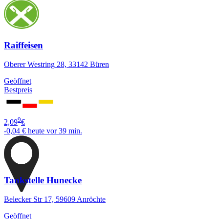
Raiffeisen
Oberer Westring 28, 33142 Büren
Geöffnet
Bestpreis
9
2,09
€
-0,04 €
heute vor 39 min.
Tankstelle Hunecke
Belecker Str 17, 59609 Anröchte
Geöffnet