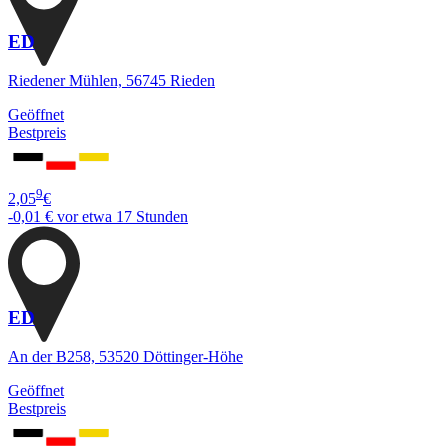
ED
Riedener Mühlen, 56745 Rieden
Geöffnet
Bestpreis
9
2,05
€
-0,01 €
vor etwa 17 Stunden
ED
An der B258, 53520 Döttinger-Höhe
Geöffnet
Bestpreis