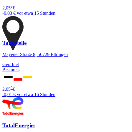
9
2,05
€
-0,03 €
vor etwa 15 Stunden
Tankstelle
Mayener Straße 8, 56729 Ettringen
Geöffnet
Bestpreis
9
2,05
€
-0,01 €
vor etwa 16 Stunden
TotalEnergies