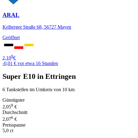
ARAL
Kelberger Straße 68, 56727 Mayen
Geöffnet
9
2,10
€
-0,01 €
vor etwa 16 Stunden
Super E10 in Ettringen
6 Tankstellen im Umkreis von 10 km
Günstigster
9
2,05
€
Durchschnitt
6
2,07
€
Preisspanne
5,0 ct