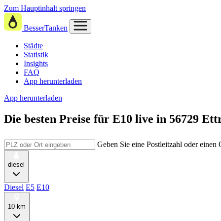
Zum Hauptinhalt springen
BesserTanken
Städte
Statistik
Insights
FAQ
App herunterladen
App herunterladen
Die besten Preise für E10
live in
56729 Ett
Geben Sie eine Postleitzahl oder einen
diesel
Diesel
E5
E10
10 km