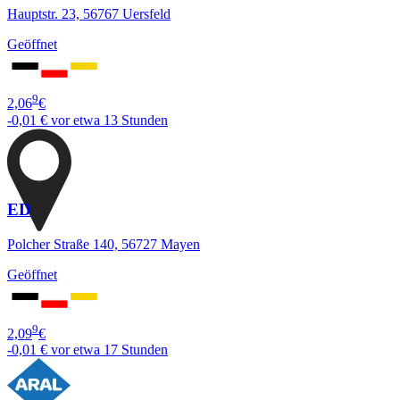
Hauptstr. 23, 56767 Uersfeld
Geöffnet
9
2,06
€
-0,01 €
vor etwa 13 Stunden
ED
Polcher Straße 140, 56727 Mayen
Geöffnet
9
2,09
€
-0,01 €
vor etwa 17 Stunden