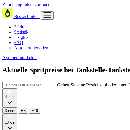
Zum Hauptinhalt springen
BesserTanken
Städte
Statistik
Insights
FAQ
App herunterladen
App herunterladen
Aktuelle Spritpreise
bei
Tankstelle-Tankste
Geben Sie eine Postleitzahl oder einen
diesel
Diesel
E5
E10
10 km