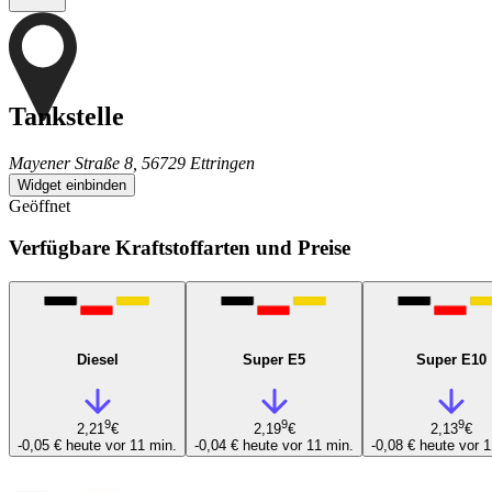
Tankstelle
Mayener Straße 8, 56729 Ettringen
Widget einbinden
Geöffnet
Verfügbare Kraftstoffarten und Preise
Diesel
Super E5
Super E10
9
9
9
2,21
€
2,19
€
2,13
€
-0,05 €
heute vor 11 min.
-0,04 €
heute vor 11 min.
-0,08 €
heute vor 1