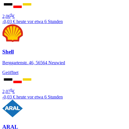
9
2,06
€
-0,03 €
heute vor etwa 6 Stunden
Shell
Berggartenstr. 46, 56564 Neuwied
Geöffnet
9
2,07
€
-0,03 €
heute vor etwa 6 Stunden
ARAL