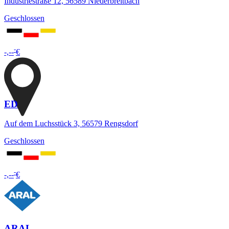
Industriestraße 12, 56589 Niederbreitbach
Geschlossen
-
-,--
€
ED
Auf dem Luchsstück 3, 56579 Rengsdorf
Geschlossen
-
-,--
€
ARAL