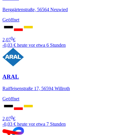
Berggärtenstraße, 56564 Neuwied
Geöffnet
9
2,07
€
-0,03 €
heute vor etwa 6 Stunden
ARAL
Raiffeisenstraße 17, 56594 Willroth
Geöffnet
9
2,07
€
-0,03 €
heute vor etwa 7 Stunden