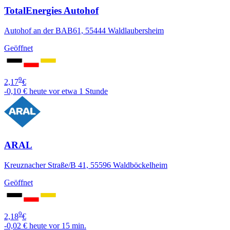
TotalEnergies Autohof
Autohof an der BAB61, 55444 Waldlaubersheim
Geöffnet
9
2,17
€
-0,10 €
heute vor etwa 1 Stunde
ARAL
Kreuznacher Straße/B 41, 55596 Waldböckelheim
Geöffnet
9
2,18
€
-0,02 €
heute vor 15 min.