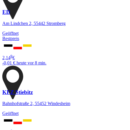
ED
Am Lindchen 2, 55442 Stromberg
Geöffnet
Bestpreis
9
2,14
€
-0,01 €
heute vor 8 min.
KFZ Stiebitz
Bahnhofstraße 2, 55452 Windesheim
Geöffnet