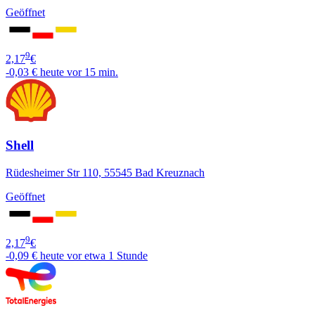
Geöffnet
9
2,17
€
-0,03 €
heute vor 15 min.
Shell
Rüdesheimer Str 110, 55545 Bad Kreuznach
Geöffnet
9
2,17
€
-0,09 €
heute vor etwa 1 Stunde