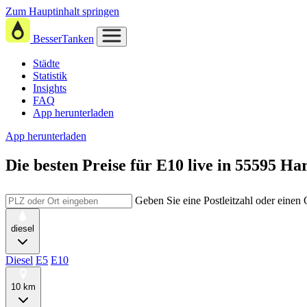
Zum Hauptinhalt springen
BesserTanken
Städte
Statistik
Insights
FAQ
App herunterladen
App herunterladen
Die besten Preise für E10
live in
55595 Ha
Geben Sie eine Postleitzahl oder einen
diesel
Diesel
E5
E10
10 km