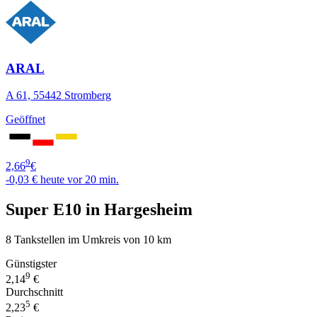
ARAL
A 61, 55442 Stromberg
Geöffnet
9
2,66
€
-0,03 €
heute vor 20 min.
Super E10 in Hargesheim
8 Tankstellen im Umkreis von 10 km
Günstigster
9
2,14
€
Durchschnitt
5
2,23
€