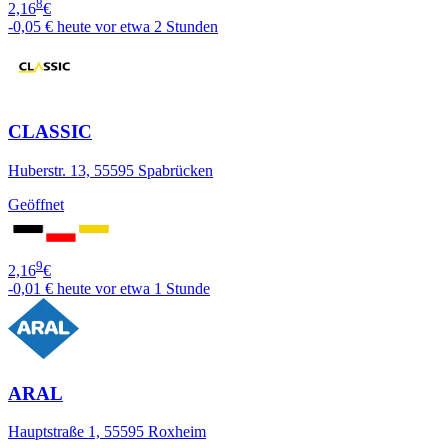
8
2,16
€
-0,05 €
heute vor etwa 2 Stunden
CLASSIC
Huberstr. 13, 55595 Spabrücken
Geöffnet
9
2,16
€
-0,01 €
heute vor etwa 1 Stunde
ARAL
Hauptstraße 1, 55595 Roxheim