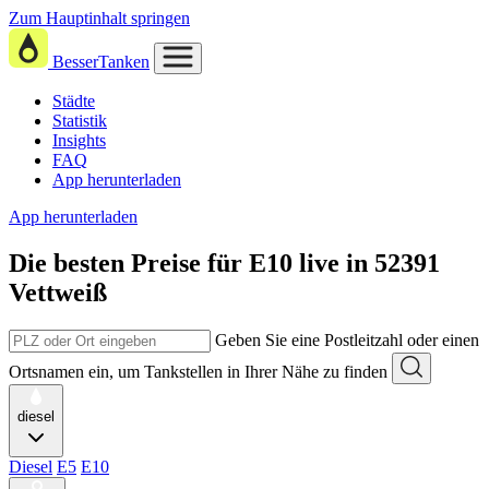
Zum Hauptinhalt springen
BesserTanken
Städte
Statistik
Insights
FAQ
App herunterladen
App herunterladen
Die besten Preise für E10
live in
52391
Vettweiß
Geben Sie eine Postleitzahl oder einen
Ortsnamen ein, um Tankstellen in Ihrer Nähe zu finden
diesel
Diesel
E5
E10