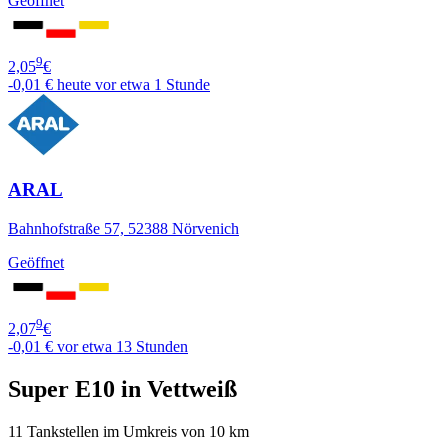
Geöffnet
9
2,05
€
-0,01 €
heute vor etwa 1 Stunde
ARAL
Bahnhofstraße 57, 52388 Nörvenich
Geöffnet
9
2,07
€
-0,01 €
vor etwa 13 Stunden
Super E10 in Vettweiß
11 Tankstellen im Umkreis von 10 km