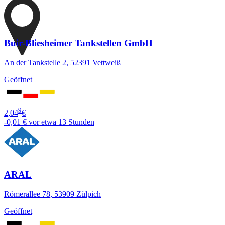
Buir-Bliesheimer Tankstellen GmbH
An der Tankstelle 2, 52391 Vettweiß
Geöffnet
9
2,04
€
-0,01 €
vor etwa 13 Stunden
ARAL
Römerallee 78, 53909 Zülpich
Geöffnet