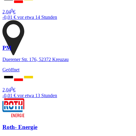
9
2,04
€
-0,01 €
vor etwa 14 Stunden
PM
Duerener Str. 176, 52372 Kreuzau
Geöffnet
9
2,04
€
-0,01 €
vor etwa 13 Stunden
Roth- Energie