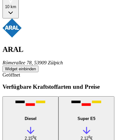
10 km
ARAL
Römerallee 78, 53909 Zülpich
Widget einbinden
Geöffnet
Verfügbare Kraftstoffarten und Preise
Diesel
Super E5
9
9
2,15
€
2,12
€