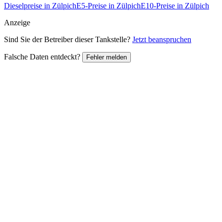
Dieselpreise in Zülpich
E5-Preise in Zülpich
E10-Preise in Zülpich
Anzeige
Sind Sie der Betreiber dieser Tankstelle?
Jetzt beanspruchen
Falsche Daten entdeckt?
Fehler melden