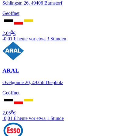
Schlingstr. 26, 49406 Barnstorf
Geöffnet
9
2,04
€
-0,01 €
heute vor etwa 3 Stunden
ARAL
Ovelgönne 20, 49356 Diepholz
Geöffnet
9
2,05
€
-0,01 €
heute vor etwa 1 Stunde