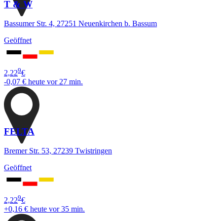
T & W
Bassumer Str. 4, 27251 Neuenkirchen b. Bassum
Geöffnet
9
2,22
€
-0,07 €
heute vor 27 min.
FELTA
Bremer Str. 53, 27239 Twistringen
Geöffnet
9
2,22
€
+0,16 €
heute vor 35 min.