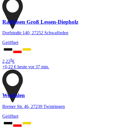
Raiffeisen Groß Lessen-Diepholz
Dorfstraße 140, 27252 Schwaförden
Geöffnet
9
2,22
€
+0,22 €
heute vor 37 min.
Westfalen
Bremer Str. 46, 27239 Twistringen
Geöffnet