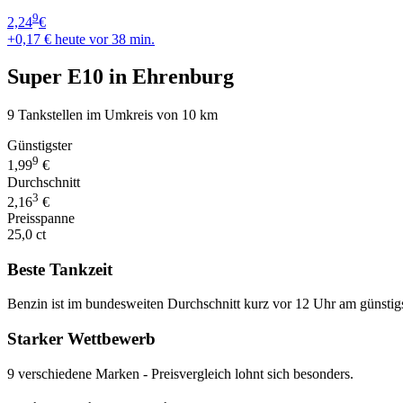
9
2,24
€
+0,17 €
heute vor 38 min.
Super E10 in Ehrenburg
9 Tankstellen im Umkreis von 10 km
Günstigster
9
1,99
€
Durchschnitt
3
2,16
€
Preisspanne
25,0 ct
Beste Tankzeit
Benzin ist im bundesweiten Durchschnitt kurz vor 12 Uhr am günstig
Starker Wettbewerb
9 verschiedene Marken - Preisvergleich lohnt sich besonders.