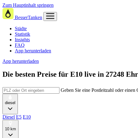
Zum Hauptinhalt springen
BesserTanken
Städte
Statistik
Insights
FAQ
App herunterladen
App herunterladen
Die besten Preise für E10
live in
27248 Eh
Geben Sie eine Postleitzahl oder einen
diesel
Diesel
E5
E10
10 km