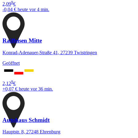
9
2,09
€
-0,04 €
heute vor 4 min.
Raiffeisen Mitte
Konrad-Adenauer-Straße 41, 27239 Twistringen
Geöffnet
9
2,12
€
+0,07 €
heute vor 36 min.
Autohaus Schmidt
Hauptstr. 8, 27248 Ehrenburg