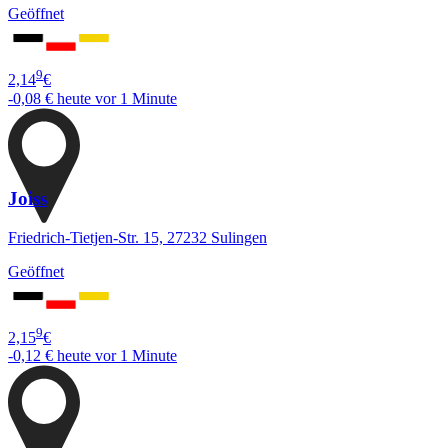
Geöffnet
9
2,14
€
-0,08 €
heute vor 1 Minute
Joiss
Friedrich-Tietjen-Str. 15, 27232 Sulingen
Geöffnet
9
2,15
€
-0,12 €
heute vor 1 Minute