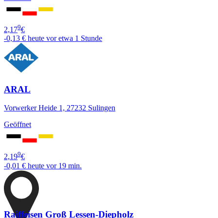
9
2,17
€
-0,13 €
heute vor etwa 1 Stunde
ARAL
Vorwerker Heide 1, 27232 Sulingen
Geöffnet
9
2,19
€
-0,01 €
heute vor 19 min.
Raiffeisen Groß Lessen-Diepholz