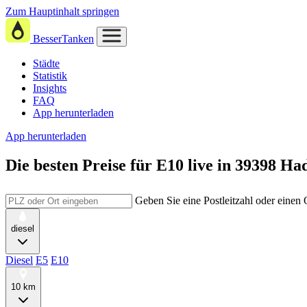
Zum Hauptinhalt springen
BesserTanken
Städte
Statistik
Insights
FAQ
App herunterladen
App herunterladen
Die besten Preise für E10
live in
39398 Ha
Geben Sie eine Postleitzahl oder einen
diesel
Diesel
E5
E10
10 km