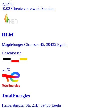
9
2,12
€
-0,02 €
heute vor etwa 6 Stunden
HEM
Magdeburger Chaussee 45, 39435 Egeln
Geschlossen
-
-,--
€
TotalEnergies
Halberstaedter Str. 21B, 39435 Egeln