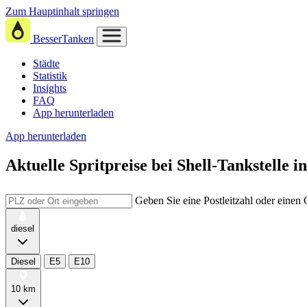
Zum Hauptinhalt springen
BesserTanken
Städte
Statistik
Insights
FAQ
App herunterladen
App herunterladen
Aktuelle Spritpreise
bei
Shell-Tankstelle 
Geben Sie eine Postleitzahl oder einen
diesel
Diesel
E5
E10
10 km