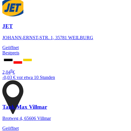
JET
JOHANN-ERNST-STR. 1, 35781 WEILBURG
Geöffnet
Bestpreis
9
2,04
€
-0,03 €
vor etwa 10 Stunden
Tank Max Villmar
Brotweg 4, 65606 Villmar
Geöffnet