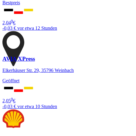
Bestpreis
9
2,04
€
-0,03 €
vor etwa 12 Stunden
AVIA XPress
Elkerhäuser Str. 29, 35796 Weinbach
Geöffnet
9
2,05
€
-0,03 €
vor etwa 10 Stunden