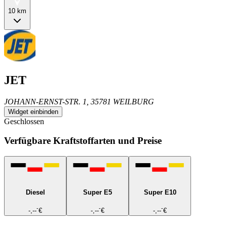
10 km
JET
JOHANN-ERNST-STR. 1, 35781 WEILBURG
Widget einbinden
Geschlossen
Verfügbare Kraftstoffarten und Preise
Diesel
Super E5
Super E10
-
-
-
-,--
€
-,--
€
-,--
€