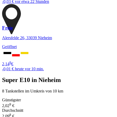
-0,03 €
vor etwa 22 Stunden
Freie
Alersfelde 26, 33039 Nieheim
Geöffnet
9
2,14
€
-0,01 €
heute vor 10 min.
Super E10 in Nieheim
8 Tankstellen im Umkreis von 10 km
Günstigster
9
2,02
€
Durchschnitt
8
2,09
€