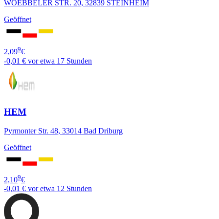
WOEBBELER STR. 20, 32839 STEINHEIM
Geöffnet
9
2,09
€
-0,01 €
vor etwa 17 Stunden
HEM
Pyrmonter Str. 48, 33014 Bad Driburg
Geöffnet
9
2,10
€
-0,01 €
vor etwa 12 Stunden