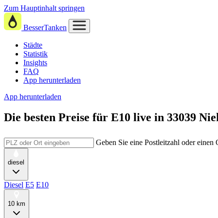
Zum Hauptinhalt springen
BesserTanken
Städte
Statistik
Insights
FAQ
App herunterladen
App herunterladen
Die besten Preise für E10
live in
33039 Ni
Geben Sie eine Postleitzahl oder einen
diesel
Diesel
E5
E10
10 km