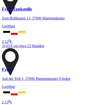
Freie Tankstelle
Zum Bollkasten 13, 37696 Marienmünster
Geöffnet
9
2,12
€
-0,03 €
vor etwa 23 Stunden
Freie
Auf der Trift 1, 37696 Marienmünster-Vörden
Geöffnet
9
2,13
€