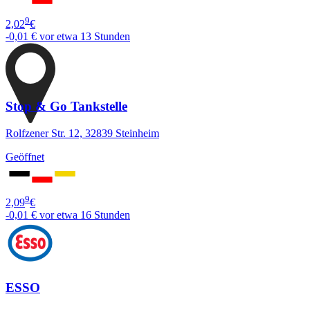
9
2,02
€
-0,01 €
vor etwa 13 Stunden
Stop & Go Tankstelle
Rolfzener Str. 12, 32839 Steinheim
Geöffnet
9
2,09
€
-0,01 €
vor etwa 16 Stunden
ESSO