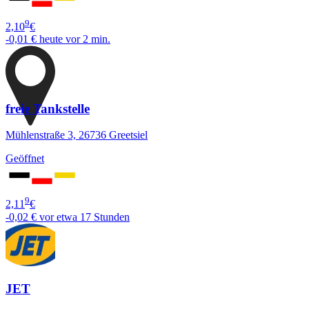
9
2,10
€
-0,01 €
heute vor 2 min.
freie Tankstelle
Mühlenstraße 3, 26736 Greetsiel
Geöffnet
9
2,11
€
-0,02 €
vor etwa 17 Stunden
JET