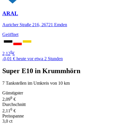
ARAL
Auricher Straße 216, 26721 Emden
Geöffnet
9
2,12
€
-0,01 €
heute vor etwa 2 Stunden
Super E10 in Krummhörn
7 Tankstellen im Umkreis von 10 km
Günstigster
9
2,09
€
Durchschnitt
6
2,11
€
Preisspanne
3,0 ct