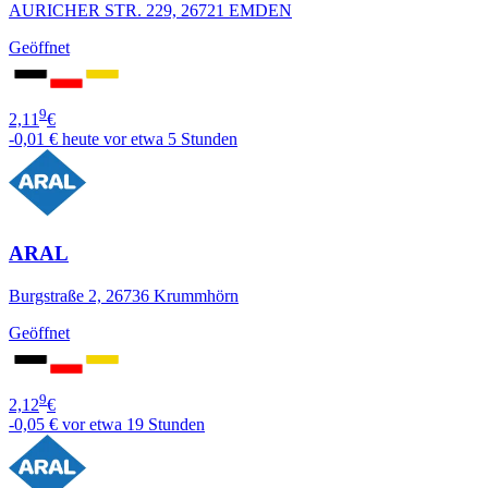
AURICHER STR. 229, 26721 EMDEN
Geöffnet
9
2,11
€
-0,01 €
heute vor etwa 5 Stunden
ARAL
Burgstraße 2, 26736 Krummhörn
Geöffnet
9
2,12
€
-0,05 €
vor etwa 19 Stunden