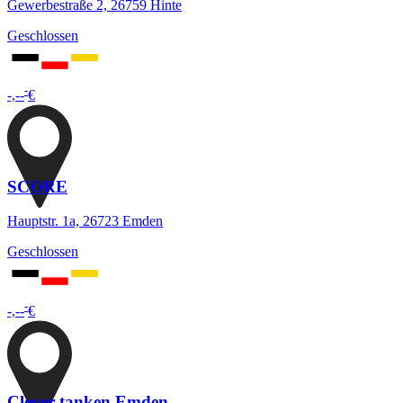
Gewerbestraße 2, 26759 Hinte
Geschlossen
-
-,--
€
SCORE
Hauptstr. 1a, 26723 Emden
Geschlossen
-
-,--
€
Clever tanken Emden