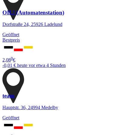
OIL! (Automatenstation)
Dorfstraße 24, 25926 Ladelund
Geöffnet
Bestpreis
9
2,08
€
-0,01 €
heute vor etwa 4 Stunden
team
Hauptstr. 36, 24994 Medelby
Geöffnet