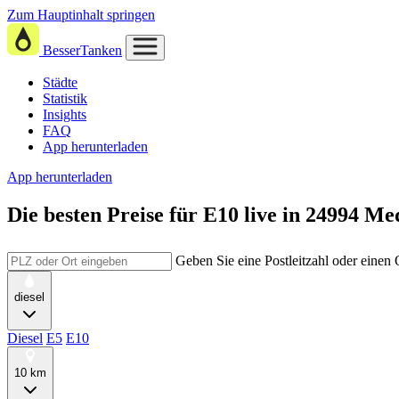
Zum Hauptinhalt springen
BesserTanken
Städte
Statistik
Insights
FAQ
App herunterladen
App herunterladen
Die besten Preise für E10
live in
24994 Me
Geben Sie eine Postleitzahl oder einen
diesel
Diesel
E5
E10
10 km