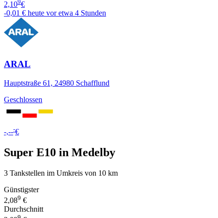
9
2,10
€
-0,01 €
heute vor etwa 4 Stunden
ARAL
Hauptstraße 61, 24980 Schafflund
Geschlossen
-
-,--
€
Super E10 in Medelby
3 Tankstellen im Umkreis von 10 km
Günstigster
9
2,08
€
Durchschnitt
9