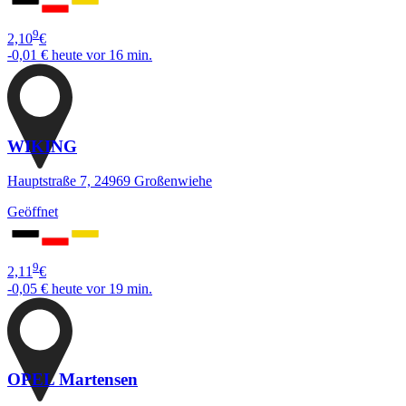
9
2,10
€
-0,01 €
heute vor 16 min.
WIKING
Hauptstraße 7, 24969 Großenwiehe
Geöffnet
9
2,11
€
-0,05 €
heute vor 19 min.
OPEL Martensen