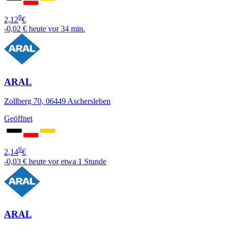
9
2,12
€
-0,02 €
heute vor 34 min.
ARAL
Zollberg 70, 06449 Aschersleben
Geöffnet
9
2,14
€
-0,03 €
heute vor etwa 1 Stunde
ARAL