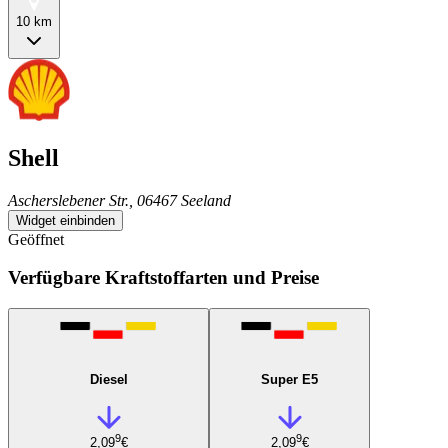
10 km
Shell
Ascherslebener Str., 06467 Seeland
Widget einbinden
Geöffnet
Verfügbare Kraftstoffarten und Preise
Diesel
Super E5
9
9
2,09
€
2,09
€