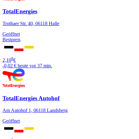
TotalEnergies
Trothaer Str. 40, 06118 Halle
Geöffnet
Bestpreis
9
2,10
€
-0,02 €
heute vor 37 min.
TotalEnergies Autohof
Am Autohof 1, 06118 Landsberg
Geöffnet