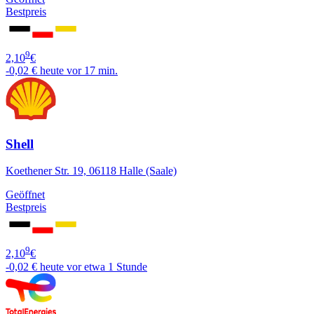
Bestpreis
9
2,10
€
-0,02 €
heute vor 17 min.
Shell
Koethener Str. 19, 06118 Halle (Saale)
Geöffnet
Bestpreis
9
2,10
€
-0,02 €
heute vor etwa 1 Stunde