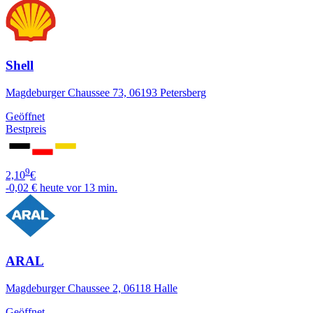
Shell
Magdeburger Chaussee 73, 06193 Petersberg
Geöffnet
Bestpreis
9
2,10
€
-0,02 €
heute vor 13 min.
ARAL
Magdeburger Chaussee 2, 06118 Halle
Geöffnet