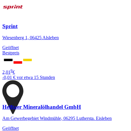
Sprint
Wiesenberg 1, 06425 Alsleben
Geöffnet
Bestpreis
9
2,01
€
-0,01 €
vor etwa 15 Stunden
Helftaer Mineralölhandel GmbH
Am Gewerbegebiet Windmühle, 06295 Luthersta. Eisleben
Geöffnet