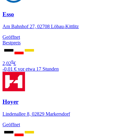
Esso
Am Bahnhof 27, 02708 Löbau-Kittlitz
Geöffnet
Bestpreis
9
2,02
€
-0,01 €
vor etwa 17 Stunden
Hoyer
Lindenallee 8, 02829 Markersdorf
Geöffnet