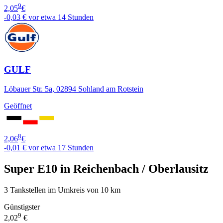
9
2,05
€
-0,03 €
vor etwa 14 Stunden
GULF
Löbauer Str. 5a, 02894 Sohland am Rotstein
Geöffnet
8
2,06
€
-0,01 €
vor etwa 17 Stunden
Super E10 in Reichenbach / Oberlausitz
3 Tankstellen im Umkreis von 10 km
Günstigster
9
2,02
€