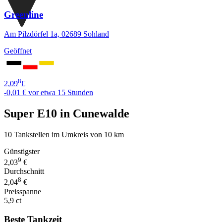
Greenline
Am Pilzdörfel 1a, 02689 Sohland
Geöffnet
8
2,09
€
-0,01 €
vor etwa 15 Stunden
Super E10 in Cunewalde
10 Tankstellen im Umkreis von 10 km
Günstigster
9
2,03
€
Durchschnitt
8
2,04
€
Preisspanne
5,9 ct
Beste Tankzeit