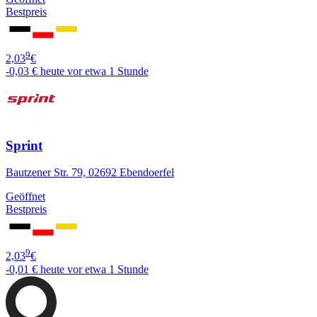
Bestpreis
9
2,03
€
-0,03 €
heute vor etwa 1 Stunde
Sprint
Bautzener Str. 79, 02692 Ebendoerfel
Geöffnet
Bestpreis
9
2,03
€
-0,01 €
heute vor etwa 1 Stunde