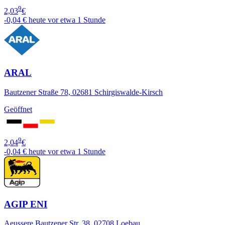
9
2,03
€
-0,04 €
heute vor etwa 1 Stunde
ARAL
Bautzener Straße 78, 02681 Schirgiswalde-Kirsch
Geöffnet
9
2,04
€
-0,04 €
heute vor etwa 1 Stunde
AGIP ENI
Aeussere Bautzener Str. 38, 02708 Loebau