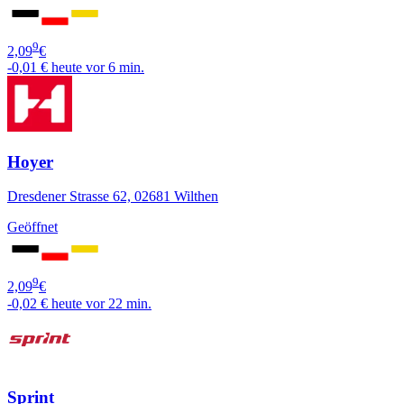
9
2,09
€
-0,01 €
heute vor 6 min.
Hoyer
Dresdener Strasse 62, 02681 Wilthen
Geöffnet
9
2,09
€
-0,02 €
heute vor 22 min.
Sprint