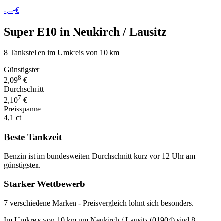
-
-,--
€
Super E10 in Neukirch / Lausitz
8 Tankstellen im Umkreis von 10 km
Günstigster
8
2,09
€
Durchschnitt
7
2,10
€
Preisspanne
4,1 ct
Beste Tankzeit
Benzin ist im bundesweiten Durchschnitt kurz vor 12 Uhr am
günstigsten.
Starker Wettbewerb
7 verschiedene Marken - Preisvergleich lohnt sich besonders.
Im Umkreis von 10 km um Neukirch / Lausitz (01904) sind 8