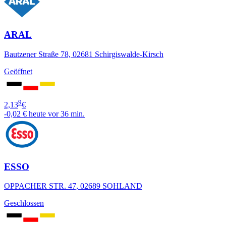
ARAL
Bautzener Straße 78, 02681 Schirgiswalde-Kirsch
Geöffnet
9
2,13
€
-0,02 €
heute vor 36 min.
ESSO
OPPACHER STR. 47, 02689 SOHLAND
Geschlossen