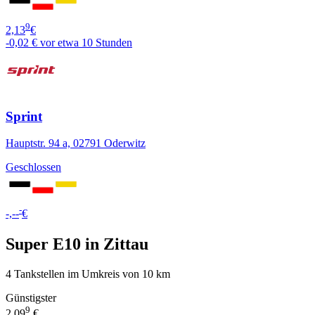
9
2,13
€
-0,02 €
vor etwa 10 Stunden
Sprint
Hauptstr. 94 a, 02791 Oderwitz
Geschlossen
-
-,--
€
Super E10 in Zittau
4 Tankstellen im Umkreis von 10 km
Günstigster
9
2,09
€