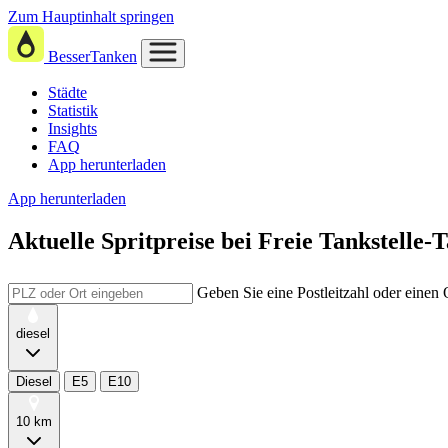
Zum Hauptinhalt springen
BesserTanken
Städte
Statistik
Insights
FAQ
App herunterladen
App herunterladen
Aktuelle Spritpreise
bei
Freie Tankstelle-T
Geben Sie eine Postleitzahl oder einen
diesel
Diesel
E5
E10
10 km