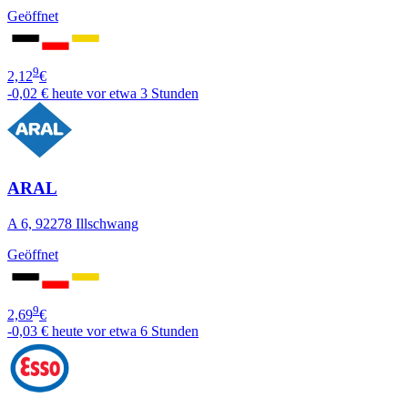
Geöffnet
9
2,12
€
-0,02 €
heute vor etwa 3 Stunden
ARAL
A 6, 92278 Illschwang
Geöffnet
9
2,69
€
-0,03 €
heute vor etwa 6 Stunden