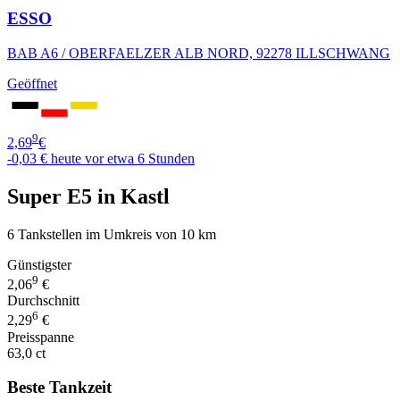
ESSO
BAB A6 / OBERFAELZER ALB NORD, 92278 ILLSCHWANG
Geöffnet
9
2,69
€
-0,03 €
heute vor etwa 6 Stunden
Super E5 in Kastl
6 Tankstellen im Umkreis von 10 km
Günstigster
9
2,06
€
Durchschnitt
6
2,29
€
Preisspanne
63,0 ct
Beste Tankzeit