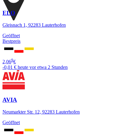
ELO
Gleisnach 1, 92283 Lauterhofen
Geöffnet
Bestpreis
9
2,06
€
-0,01 €
heute vor etwa 2 Stunden
AVIA
Neumarkter Str. 12, 92283 Lauterhofen
Geöffnet