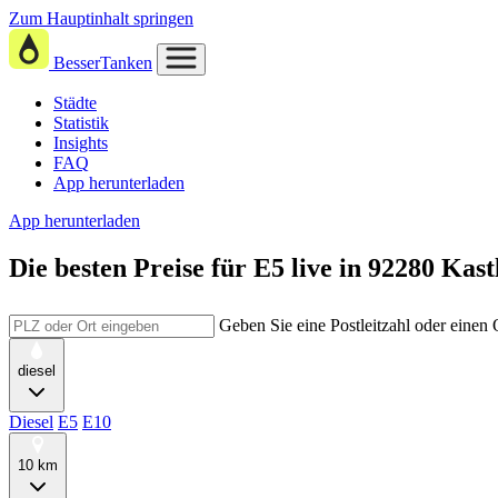
Zum Hauptinhalt springen
BesserTanken
Städte
Statistik
Insights
FAQ
App herunterladen
App herunterladen
Die besten Preise für E5
live in
92280 Kast
Geben Sie eine Postleitzahl oder einen
diesel
Diesel
E5
E10
10 km