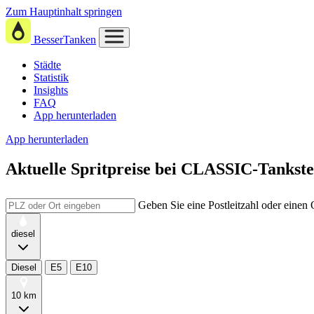
Zum Hauptinhalt springen
BesserTanken
Städte
Statistik
Insights
FAQ
App herunterladen
App herunterladen
Aktuelle Spritpreise
bei
CLASSIC-Tankstel
Geben Sie eine Postleitzahl oder einen
diesel
Diesel
E5
E10
10 km