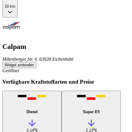
10 km
Calpam
Miltenberger Str. 4, 63928 Eichenbühl
Widget einbinden
Geöffnet
Verfügbare Kraftstoffarten und Preise
Diesel
Super E5
9
9
2,14
€
2,13
€