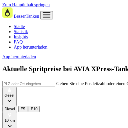
Zum Hauptinhalt springen
BesserTanken
Städte
Statistik
Insights
FAQ
App herunterladen
App herunterladen
Aktuelle Spritpreise
bei
AVIA XPress-Tanks
Geben Sie eine Postleitzahl oder einen
diesel
Diesel
E5
E10
10 km