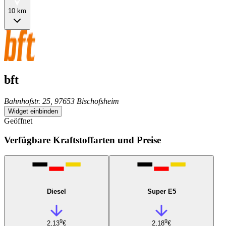
10 km
bft
Bahnhofstr. 25, 97653 Bischofsheim
Widget einbinden
Geöffnet
Verfügbare Kraftstoffarten und Preise
Diesel
Super E5
9
9
2,13
€
2,18
€