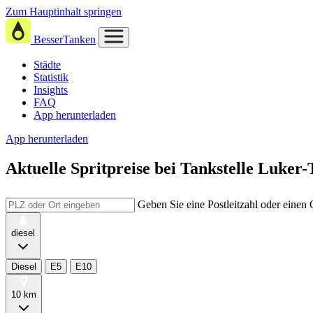
Zum Hauptinhalt springen
BesserTanken
Städte
Statistik
Insights
FAQ
App herunterladen
App herunterladen
Aktuelle Spritpreise
bei
Tankstelle Luker-T
Geben Sie eine Postleitzahl oder einen
diesel
Diesel
E5
E10
10 km