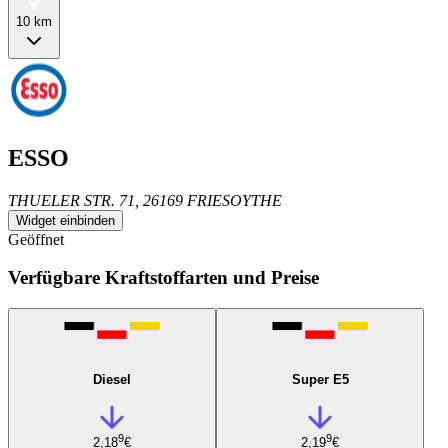
10 km
ESSO
THUELER STR. 71, 26169 FRIESOYTHE
Widget einbinden
Geöffnet
Verfügbare Kraftstoffarten und Preise
Diesel
Super E5
9
9
2,18
€
2,19
€