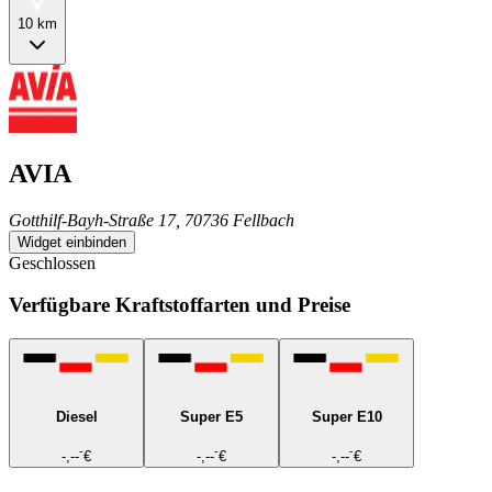
10 km
AVIA
Gotthilf-Bayh-Straße 17, 70736 Fellbach
Widget einbinden
Geschlossen
Verfügbare Kraftstoffarten und Preise
Diesel
Super E5
Super E10
-
-
-
-,--
€
-,--
€
-,--
€