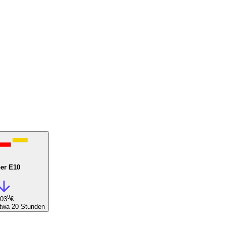
er E10
9
,03
€
etwa 20 Stunden