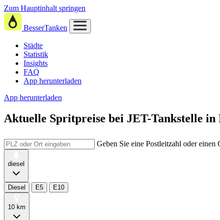
Zum Hauptinhalt springen
BesserTanken
Städte
Statistik
Insights
FAQ
App herunterladen
App herunterladen
Aktuelle Spritpreise
bei
JET-Tankstelle 
Geben Sie eine Postleitzahl oder einen
diesel
Diesel
E5
E10
10 km