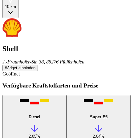
10 km
Shell
J.-Fraunhofer-Str. 38, 85276 Pfaffenhofen
Widget einbinden
Geöffnet
Verfügbare Kraftstoffarten und Preise
Diesel
Super E5
9
9
2,05
€
2,04
€