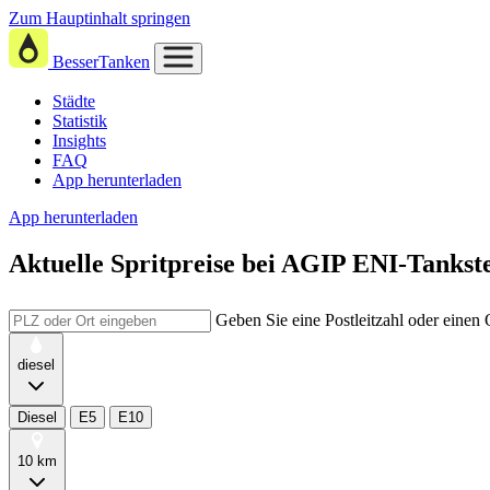
Zum Hauptinhalt springen
BesserTanken
Städte
Statistik
Insights
FAQ
App herunterladen
App herunterladen
Aktuelle Spritpreise
bei
AGIP ENI-Tankstel
Geben Sie eine Postleitzahl oder einen
diesel
Diesel
E5
E10
10 km