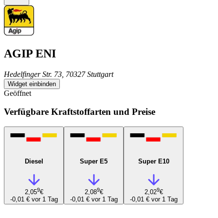
AGIP ENI
Hedelfinger Str. 73, 70327 Stuttgart
Widget einbinden
Geöffnet
Verfügbare Kraftstoffarten und Preise
Diesel
Super E5
Super E10
9
9
9
2,05
€
2,08
€
2,02
€
-0,01 €
vor 1 Tag
-0,01 €
vor 1 Tag
-0,01 €
vor 1 Tag