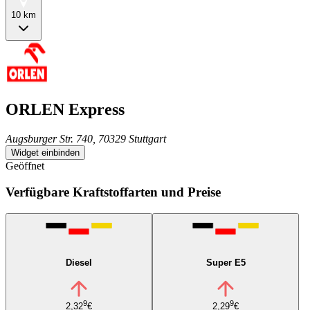
10 km
ORLEN Express
Augsburger Str. 740, 70329 Stuttgart
Widget einbinden
Geöffnet
Verfügbare Kraftstoffarten und Preise
Diesel
Super E5
9
9
2,32
€
2,29
€