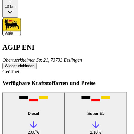
10 km
AGIP ENI
Obertuerkheimer Str. 21, 73733 Esslingen
Widget einbinden
Geöffnet
Verfügbare Kraftstoffarten und Preise
Diesel
Super E5
9
9
2,08
€
2,10
€