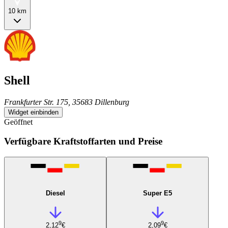
10 km
Shell
Frankfurter Str. 175, 35683 Dillenburg
Widget einbinden
Geöffnet
Verfügbare Kraftstoffarten und Preise
Diesel
Super E5
9
9
2,12
€
2,09
€