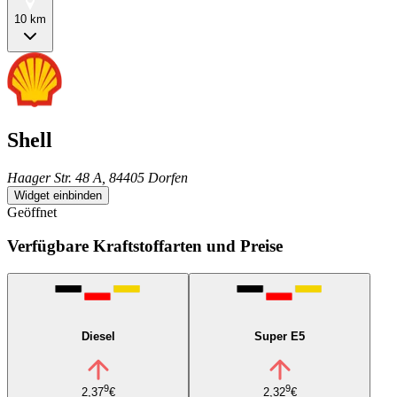
10 km
Shell
Haager Str. 48 A, 84405 Dorfen
Widget einbinden
Geöffnet
Verfügbare Kraftstoffarten und Preise
Diesel
Super E5
9
9
2,37
€
2,32
€